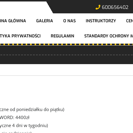
600656402
ONA GŁÓWNA
GALERIA
O NAS
INSTRUKTORZY
CE
ITYKA PRYWATNOŚCI
REGULAMIN
STANDARDY OCHRONY M
czne od poniedziałku do piątku)
 WORD: 4400zł
tyczne 4 dni w tygodniu)