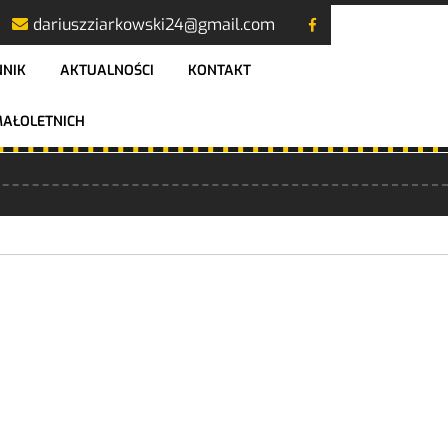
dariuszziarkowski24@gmail.com
NNIK
AKTUALNOŚCI
KONTAKT
AŁOLETNICH