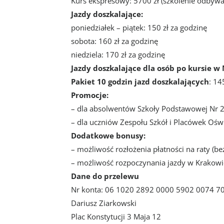
Kurs ekspresowy: 5700 zł (szkolenie odbywa 
Jazdy doszkalające:
poniedziałek – piątek: 150 zł za godzinę
sobota: 160 zł za godzinę
niedziela: 170 zł za godzinę
Jazdy doszkalające dla osób po kursie w 
Pakiet 10 godzin jazd doszkalających
: 14
Promocje:
– dla absolwentów Szkoły Podstawowej Nr 2
– dla uczniów Zespołu Szkół i Placówek Ośw
Dodatkowe bonusy:
– możliwość rozłożenia płatności na raty (b
– możliwość rozpoczynania jazdy w Krakowi
Dane do przelewu
Nr konta: 06 1020 2892 0000 5902 0074 7
Dariusz Ziarkowski
Plac Konstytucji 3 Maja 12