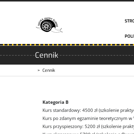
Skip
to
content
STR
POL
Cennik
>
Cennik
Kategoria B
Kurs standardowy: 4500 zł (szkolenie prakty
Kurs po zdanym egzaminie teoretycznym w
Kurs przyspieszony: 5200 zł (szkolenie prak