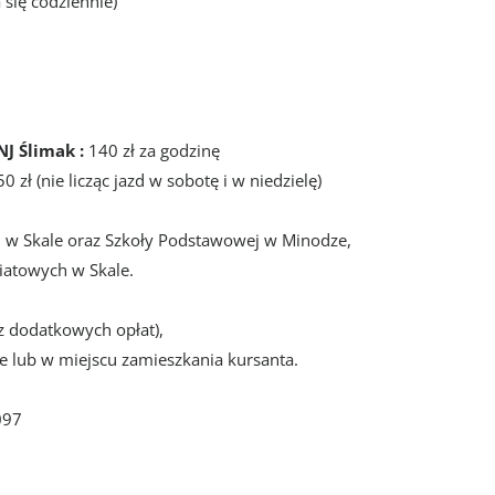
się codziennie)
NJ Ślimak :
140 zł za godzinę
50 zł (nie licząc jazd w sobotę i w niedzielę)
 w Skale oraz Szkoły Podstawowej w Minodze,
iatowych w Skale.
ez dodatkowych opłat),
e lub w miejscu zamieszkania kursanta.
097